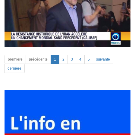
première
précédente
1
2
3
4
5
suivante
dernière