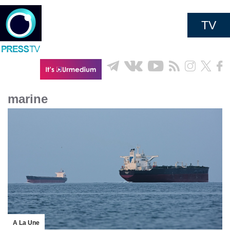
TV
marine
A La Une