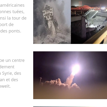
 américaines
onnes tuées,
nsi la tour de
port de
 des ponts.
pe un centre
dement
 Syrie, des
an et des
oweït.