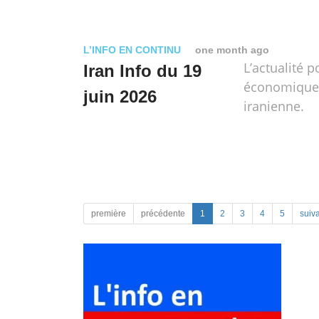
L’INFO EN CONTINU
one month ago
L’actualité p
Iran Info du 19
économique e
juin 2026
iranienne.
première
précédente
1
2
3
4
5
suiv