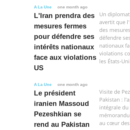
A La Une
one month ago
Un diplomat
L'Iran prendra des
avertit que l
mesures fermes
des mesures
pour défendre ses
défendre ses
nationaux fa
intérêts nationaux
violations 
face aux violations
les États-Uni
US
A La Une
one month ago
Visite de Pe
Le président
Pakistan : l’
iranien Massoud
intégrale du
Pezeshkian se
mémorandum
au cœur des
rend au Pakistan