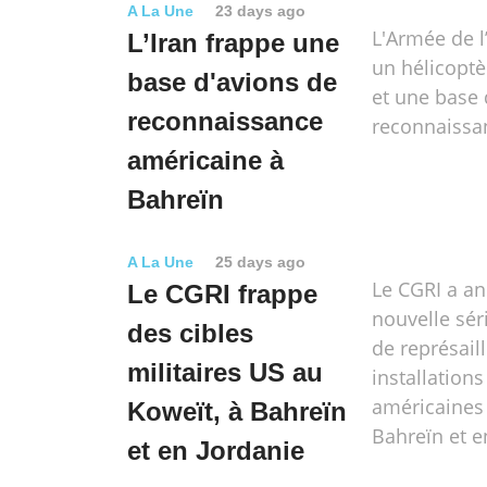
A La Une
23 days ago
L'Armée de l
L’Iran frappe une
un hélicoptè
base d'avions de
et une base 
reconnaissance
reconnaissa
américaine à
Bahreïn
A La Une
25 days ago
Le CGRI a a
Le CGRI frappe
nouvelle sér
des cibles
de représail
militaires US au
installations
américaines 
Koweït, à Bahreïn
Bahreïn et e
et en Jordanie