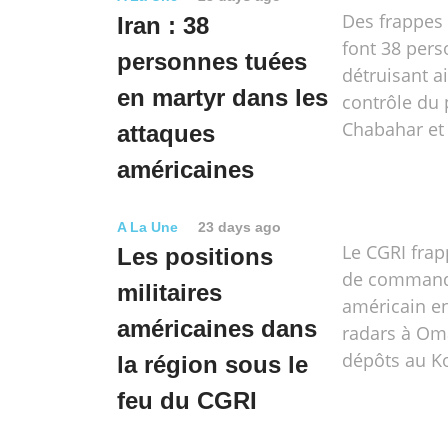
Des frappes
Iran : 38
font 38 pers
personnes tuées
détruisant ai
en martyr dans les
contrôle du 
Chabahar et
attaques
américaines
A La Une
23 days ago
Le CGRI frap
Les positions
de comman
militaires
américain en
américaines dans
radars à Om
dépôts au K
la région sous le
feu du CGRI