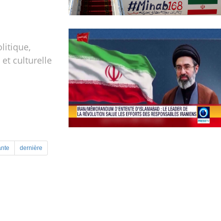
olitique,
t culturelle
ante
dernière