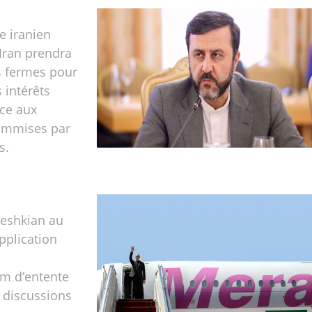
e iranien
'Iran prendra
 fermes pour
 intérêts
ce aux
commises par
s.
zeshkian au
application
 d’entente
 discussions