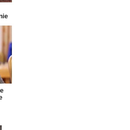
nie
ne
e