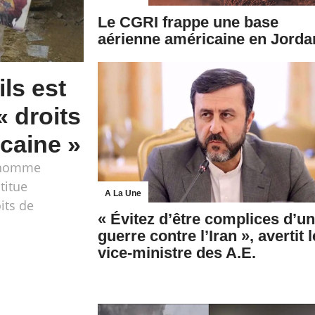
Le CGRI frappe une base
aérienne américaine en Jorda
ls est
« droits
caine »
l’homme
titue
A La Une
its de
« Évitez d’être complices d’u
guerre contre l’Iran », avertit l
vice-ministre des A.E.