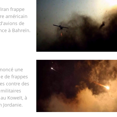
’Iran frappe
re américain
d'avions de
nce à Bahreïn.
nnoncé une
ie de frappes
les contre des
 militaires
au Koweït, à
n Jordanie.