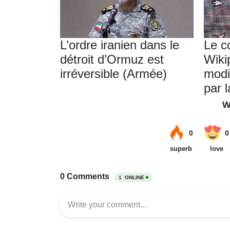
L’ordre iranien dans le
Le c
détroit d’Ormuz est
Wiki
irréversible (Armée)
modif
par 