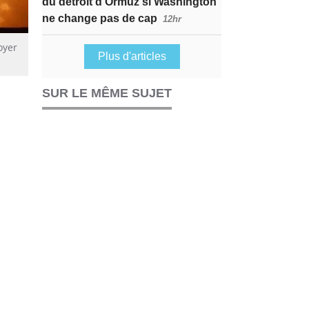
du détroit d’Ormuz si Washington
ne change pas de cap
12hr
oyer
Plus d'articles
SUR LE MÊME SUJET