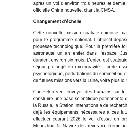
après un vol d’environ trois heures et demie
officielle Chine nouvelle, citant la CMSA.
Changement d’échelle
Cette nouvelle mission spatiale chinoise m
pour le programme national. L’objectif dépa
prouesse technologique. Pour la première fois
astronaute un an entier dans l’espace. Jus
duraient environ six mois. L’enjeu est stratégi
séjour prolongé en microgravité – perte osse
psychologique, perturbations du sommeil ou ex
de futures missions vers la Lune, voire plus loi
Car Pékin veut envoyer des humains sur le 
construire une base scientifique permanente d
la Russie, la Station internationale de recherc
déjà les équipements nécessaires à ces futu
effectuer courant 2026 le vol d’essai en o
Mengzhou (« Navire des rêves »). Remplaçan