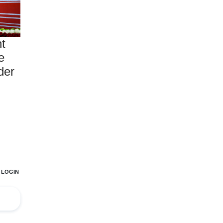
nt
e
der