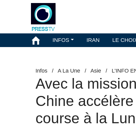
INFOS
IRAN
LE CHOI
Infos
/
A La Une
/
Asie
/
L’INFO 
Avec la missio
Chine accélère
course à la Lu