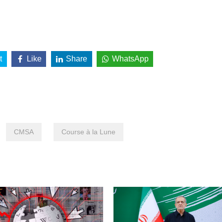
t
Like
Share
WhatsApp
CMSA
Course à la Lune