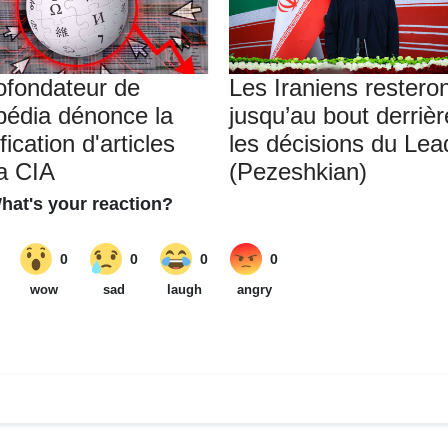
ofondateur de
Les Iraniens restero
pédia dénonce la
jusqu’au bout derrièr
ication d'articles
les décisions du Lea
la CIA
(Pezeshkian)