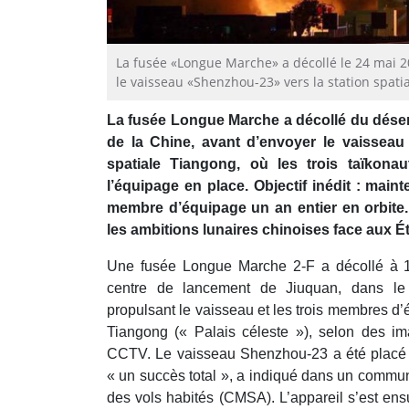
La fusée «Longue Marche» a décollé le 24 mai 2
le vaisseau «Shenzhou-23» vers la station spat
La fusée Longue Marche a décollé du déser
de la Chine, avant d’envoyer le vaisseau
spatiale Tiangong, où les trois taïkonau
l’équipage en place. Objectif inédit : maint
membre d’équipage un an entier en orbite.
les ambitions lunaires chinoises face aux É
Une fusée Longue Marche 2-F a décollé à 
centre de lancement de Jiuquan, dans le 
propulsant le vaisseau et les trois membres d’é
Tiangong (« Palais céleste »), selon des im
CCTV. Le vaisseau Shenzhou-23 a été placé e
« un succès total », a indiqué dans un commu
des vols habités (CMSA). L’appareil s’est ensu