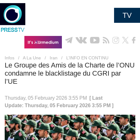
TV
Infos
/
A La Une
/
Iran
/
L’INFO EN CONTINU
Le Groupe des Amis de la Charte de l’ONU
condamne le blacklistage du CGRI par
l’UE
Thursday, 05 February 2026 3:55 PM
[ Last
Update: Thursday, 05 February 2026 3:55 PM ]