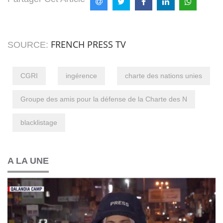
FRENCH PRESS TV
SOURCE:
CGRI
ingérence
charte des nations unies
Groupe des amis pour la défense de la Charte des N
blacklistage
A LA UNE