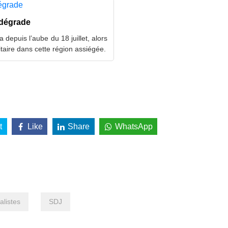
 dégrade
depuis l’aube du 18 juillet, alors
itaire dans cette région assiégée.
t
Like
Share
WhatsApp
alistes
SDJ