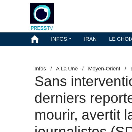
INFOS
IRAN
LE CHOI
Infos
/
A La Une
/
Moyen-Orient
/
Sans interventi
derniers report
mourir, avertit 
journalistes (S