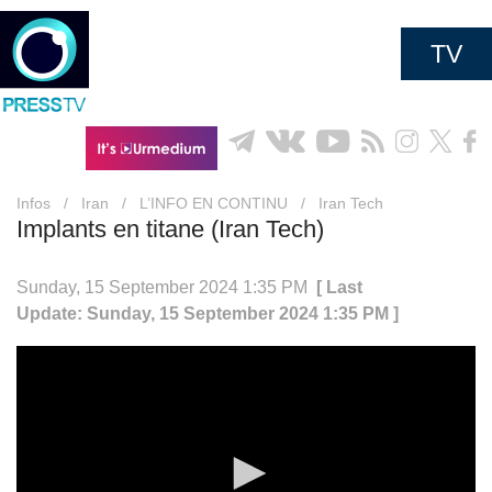
TV
Infos
/
Iran
/
L’INFO EN CONTINU
/
Iran Tech
Implants en titane (Iran Tech)
Sunday, 15 September 2024 1:35 PM
[ Last
Update: Sunday, 15 September 2024 1:35 PM ]