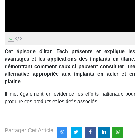
0
seconds
of
13
Cet épisode d'Iran Tech présente et explique les
minutes,
25
avantages et les applications des implants en titane,
seconds
démontrant comment ceux-ci peuvent constituer une
alternative appropriée aux implants en acier et en
platine.
Il met également en évidence les efforts nationaux pour
produire ces produits et les défis associés.
Partager Cet Article