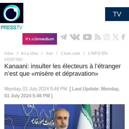
TV
Infos
/
A La Une
/
Iran
/
L’Iran vote
/
L’INFO EN
CONTINU
Kanaani: insulter les électeurs à l’étranger
n’est que «misère et dépravation»
Monday, 01 July 2024 5:46 PM
[ Last Update: Monday,
01 July 2024 5:46 PM ]