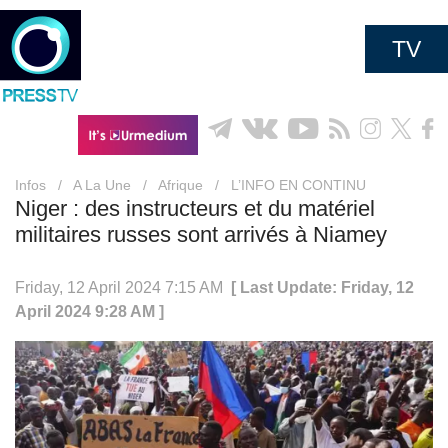
TV
Infos
/
A La Une
/
Afrique
/
L’INFO EN CONTINU
Niger : des instructeurs et du matériel
militaires russes sont arrivés à Niamey
Friday, 12 April 2024 7:15 AM
[ Last Update: Friday, 12
April 2024 9:28 AM ]