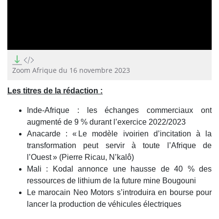
0
seconds
of
Zoom Afrique du 16 novembre 2023
15
minutes,
Les titres de la rédaction :
11
seconds
Inde-Afrique : les échanges commerciaux ont
augmenté de 9 % durant l’exercice 2022/2023
Anacarde : « Le modèle ivoirien d’incitation à la
transformation peut servir à toute l’Afrique de
l’Ouest » (Pierre Ricau, N’kalô)
Mali : Kodal annonce une hausse de 40 % des
ressources de lithium de la future mine Bougouni
Le marocain Neo Motors s’introduira en bourse pour
lancer la production de véhicules électriques