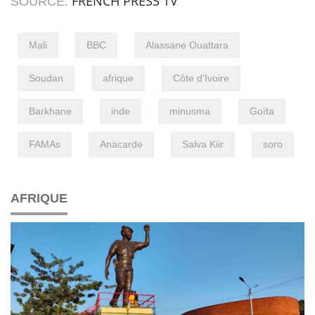
FRENCH PRESS TV
SOURCE:
Mali
BBC
Alassane Ouattara
Soudan
afrique
Côte d'Ivoire
Barkhane
inde
minusma
Goïta
FAMAs
Anacarde
Salva Kiir
soro
AFRIQUE