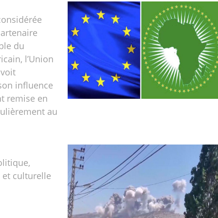
onsidérée
rtenaire
ble du
icain, l’Union
voit
son influence
t remise en
culièrement au
olitique,
t culturelle