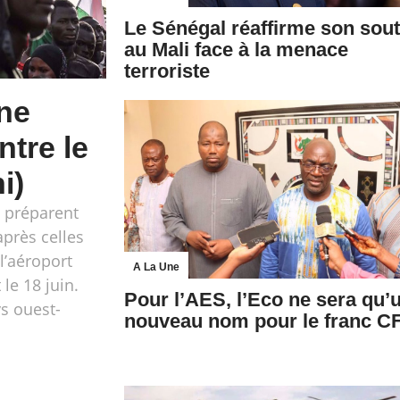
Le Sénégal réaffirme son sout
au Mali face à la menace
terroriste
ne
ntre le
i)
s préparent
après celles
l’aéroport
A La Une
le 18 juin.
Pour l’AES, l’Eco ne sera qu’
ys ouest-
nouveau nom pour le franc C