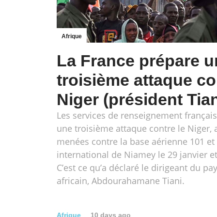
Afrique
La France prépare u
troisième attaque co
Niger (président Tian
Les services de renseignement françai
une troisième attaque contre le Niger, 
menées contre la base aérienne 101 et 
international de Niamey le 29 janvier et 
C’est ce qu’a déclaré le dirigeant du pa
africain, Abdourahamane Tiani.
Afrique
10 days ago