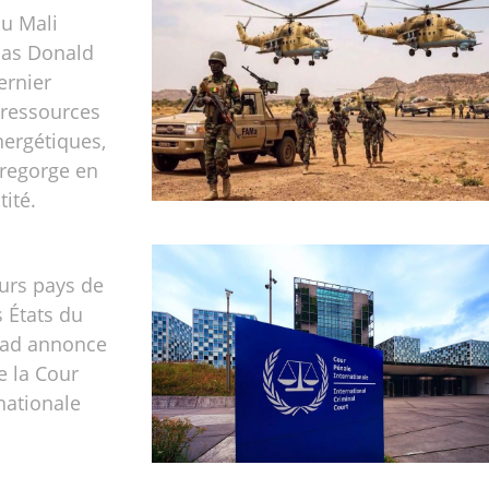
du Mali
pas Donald
ernier
 ressources
nergétiques,
 regorge en
ité.
urs pays de
s États du
chad annonce
e la Cour
nationale