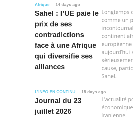
Afrique
14 days ago
Longtemps c
Sahel : l’UE paie le
comme un pa
prix de ses
incontourna
contradictions
continent afr
européenne 
face à une Afrique
aujourd’hui 
qui diversifie ses
sérieusemen
alliances
cause, parti
Sahel.
L’INFO EN CONTINU
15 days ago
L’actualité p
Journal du 23
économique e
juillet 2026
iranienne.