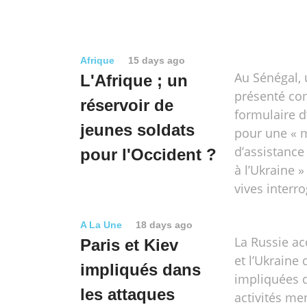
Afrique
15 days ago
Au Sénégal,
L'Afrique ; un
présenté c
réservoir de
formulaire 
jeunes soldats
pour une « 
d’assistance
pour l'Occident ?
à l’Ukraine »
vives interro
A La Une
18 days ago
La Russie ac
Paris et Kiev
et l’Ukraine 
impliqués dans
impliquées 
les attaques
activités me