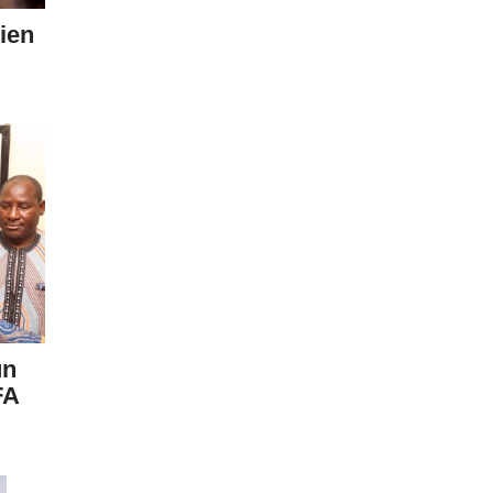
ien
un
FA