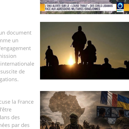
 un document
omme un
d’engagement
mission
 internationale
 suscite de
gations.
cuse la France
d’être
dans des
nées par des