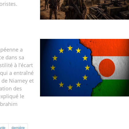
oristes.
opéenne a
nce dans sa
tilité à l’écart
 qui a entraîné
 de Niamey et
ation des
expliqué le
Ibrahim
ante
dernière