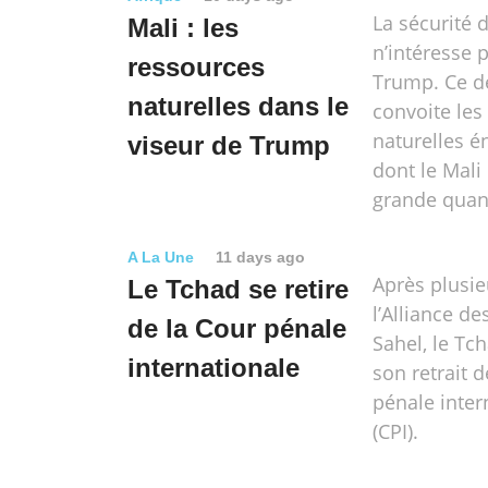
La sécurité 
Mali : les
n’intéresse 
ressources
Trump. Ce d
naturelles dans le
convoite les
naturelles é
viseur de Trump
dont le Mali
grande quant
A La Une
11 days ago
Après plusie
Le Tchad se retire
l’Alliance de
de la Cour pénale
Sahel, le T
internationale
son retrait d
pénale inter
(CPI).