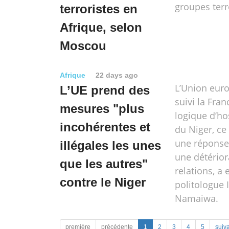
groupes terr
terroristes en
Afrique, selon
Moscou
Afrique
22 days ago
L’Union eur
L’UE prend des
suivi la Fra
mesures "plus
logique d’hos
incohérentes et
du Niger, ce
une réponse
illégales les unes
une détérior
que les autres"
relations, a 
contre le Niger
politologue 
Namaiwa.
première
précédente
1
2
3
4
5
suiv