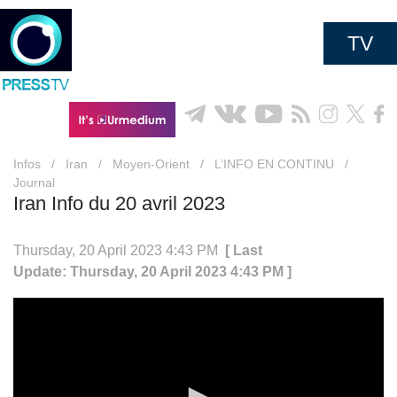
TV
Infos
/
Iran
/
Moyen-Orient
/
L’INFO EN CONTINU
/
Journal
Iran Info du 20 avril 2023
Thursday, 20 April 2023 4:43 PM
[ Last
Update: Thursday, 20 April 2023 4:43 PM ]