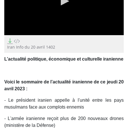
0
seconds
of
Iran Info du 20 avril 1402
0
seconds
L’actualité politique, économique et culturelle iranienne
Voici le sommaire de l’actualité iranienne de ce jeudi 20
avril 2023 :
- Le président iranien appelle à l'unité entre les pays
musulmans face aux complots ennemis
- L'armée iranienne reçoit plus de 200 nouveaux drones
(ministère de la Défense)