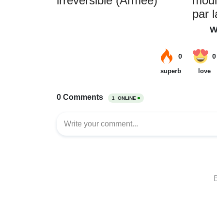
irréversible (Armée)
modif
par 