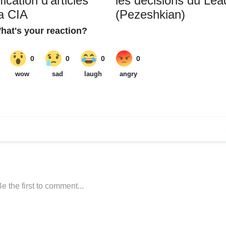
ication d'articles
les décisions du Lea
la CIA
(Pezeshkian)