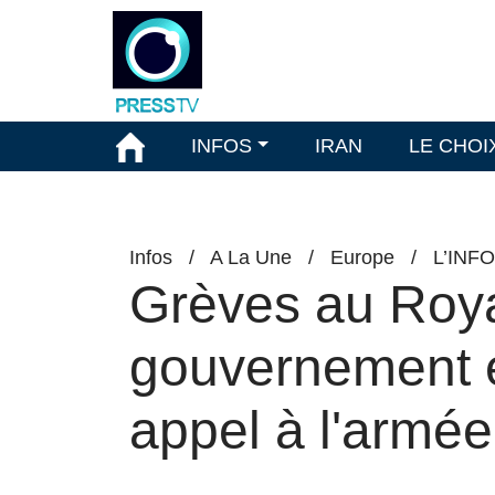
INFOS
IRAN
LE CHOI
Infos
/
A La Une
/
Europe
/
L’INF
Grèves au Roya
gouvernement e
appel à l'armée