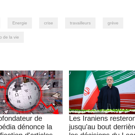
Energie
crise
travailleurs
grève
p de la vie
ofondateur de
Les Iraniens restero
pédia dénonce la
jusqu’au bout derrièr