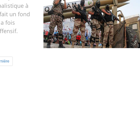
balistique à
fait un fond
la fois
ffensif.
rnière