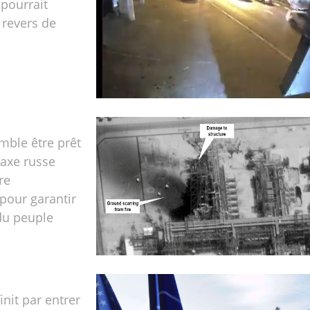
pourrait
 revers de
mble être prêt
'axe russe
re
pour garantir
 du peuple
finit par entrer