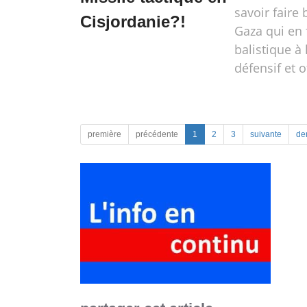
savoir faire 
Cisjordanie?!
Gaza qui en 
balistique à 
défensif et o
première
précédente
1
2
3
suivante
de