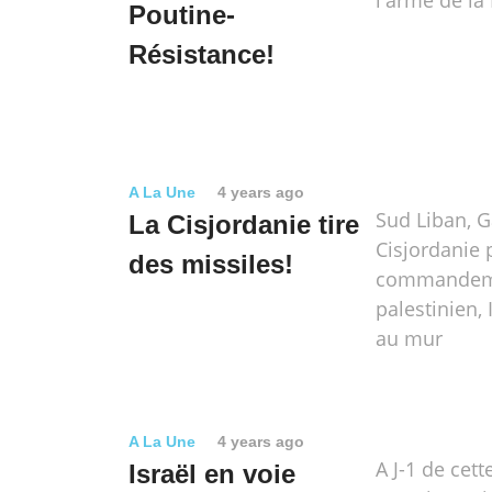
l'arme de la
Poutine-
Résistance!
A La Une
4 years ago
Sud Liban, G
La Cisjordanie tire
Cisjordanie 
des missiles!
commandeme
palestinien, 
au mur
A La Une
4 years ago
A J-1 de cet
Israël en voie