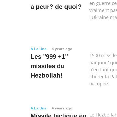
en guerre ce
a peur? de quoi?
vraiment pa
l'Ukraine m
A La Une
4 years ago
1500 missile
Les "999 +1"
par jour? que
missiles du
n'en faut qu
Hezbollah!
libérer la Pa
occupée.
A La Une
4 years ago
Le Hezbollah
Missile tactique en