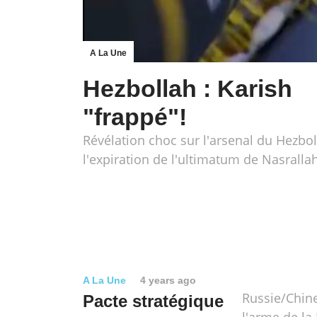
A La Une
Hezbollah : Karish
"frappé"!
Révélation choc sur l'arsenal du Hezbol
l'expiration de l'ultimatum de Nasralla
A La Une
4 years ago
Russie/Chine
Pacte stratégique