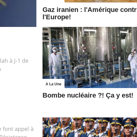
Gaz iranien : l'Amérique cont
l'Europe!
lah à J-1 de
h
A La Une
Bombe nucléaire ?! Ça y est!
 font appel à