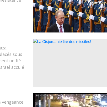
 Résistance
aza,
placés sous
nt unifié
Israël acculé
te vengeance