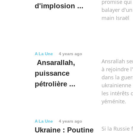
promise qui 
d'implosion ...
balayer d'un
main Israël
A La Une
4 years ago
Ansrallah se
Ansarallah,
à rejoindre l
puissance
dans la guer
pétrolière ...
ukrainienne 
les intérêts
yéménite.
A La Une
4 years ago
Si la Russie 
Ukraine : Poutine