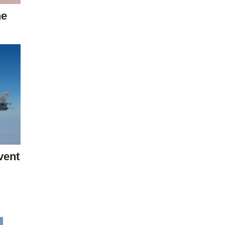
ne
vent