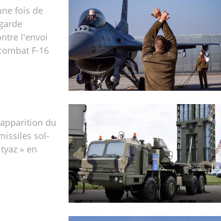
une fois de
 garde
ntre l'envoi
 combat F-16
apparition du
issiles sol-
ityaz » en