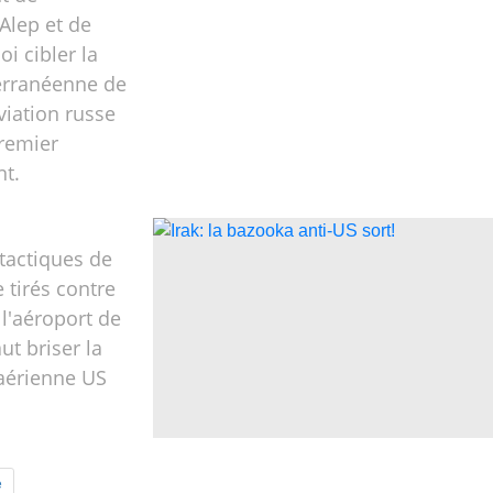
Alep et de
oi cibler la
terranéenne de
aviation russe
remier
nt.
 tactiques de
 tirés contre
 l'aéroport de
ut briser la
aérienne US
e