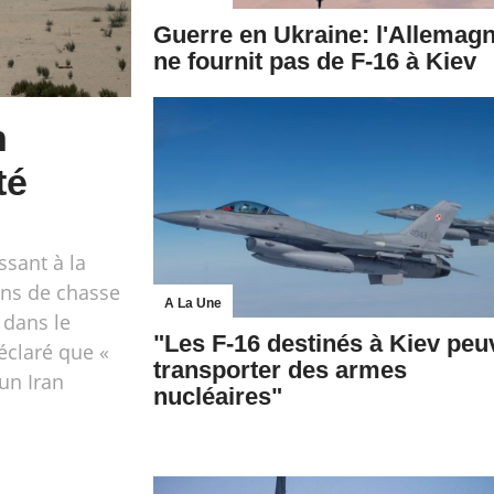
Guerre en Ukraine: l'Allemag
ne fournit pas de F-16 à Kiev
n
té
ssant à la
ons de chasse
A La Une
 dans le
"Les F-16 destinés à Kiev peu
éclaré que «
transporter des armes
un Iran
nucléaires"