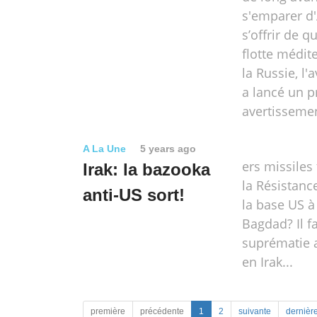
s'emparer d'
s’offrir de qu
flotte médi
la Russie, l'
a lancé un p
avertisseme
A La Une
5 years ago
ers missiles
Irak: la bazooka
la Résistance
anti-US sort!
la base US à
Bagdad? Il fa
suprématie 
en Irak...
première
précédente
1
2
suivante
dernièr