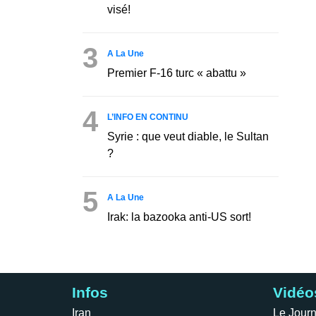
visé!
3
A La Une
Premier F-16 turc « abattu »
4
L’INFO EN CONTINU
Syrie : que veut diable, le Sultan
?
5
A La Une
Irak: la bazooka anti-US sort!
Infos
Vidéo
Iran
Le Journ