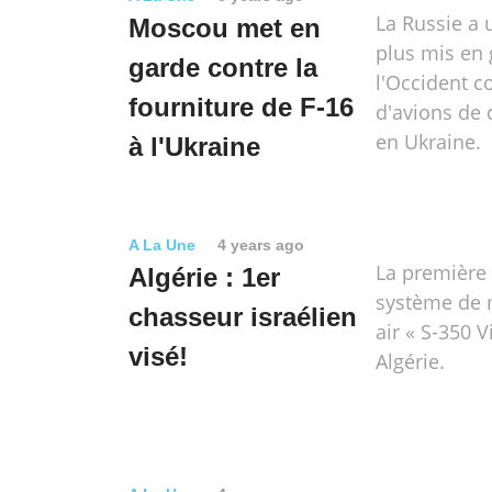
La Russie a 
Moscou met en
plus mis en
garde contre la
l'Occident co
fourniture de F-16
d'avions de
en Ukraine.
à l'Ukraine
A La Une
4 years ago
La première 
Algérie : 1er
système de m
chasseur israélien
air « S-350 V
visé!
Algérie.