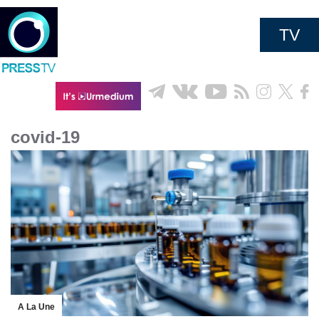
TV
covid-19
A La Une