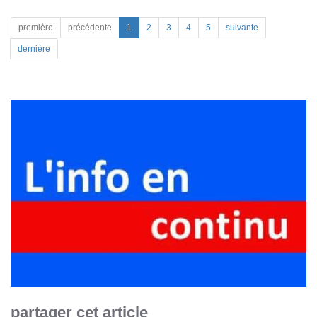
première
précédente
1
2
3
4
5
suivante
dernière
partager cet article