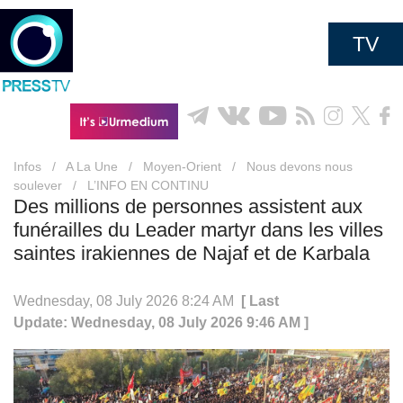
TV
Infos
/
A La Une
/
Moyen-Orient
/
Nous devons nous
soulever
/
L’INFO EN CONTINU
Des millions de personnes assistent aux
funérailles du Leader martyr dans les villes
saintes irakiennes de Najaf et de Karbala
Wednesday, 08 July 2026 8:24 AM
[ Last
Update: Wednesday, 08 July 2026 9:46 AM ]