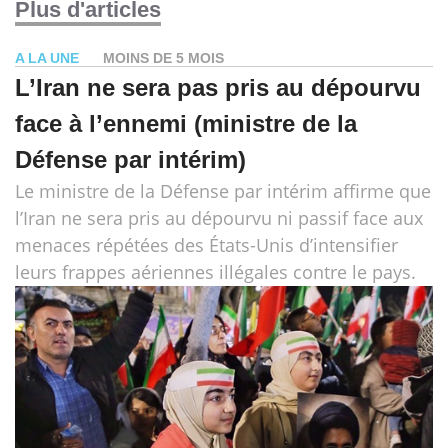
Plus d'articles
A LA UNE
MOINS DE 5 MOIS
L’Iran ne sera pas pris au dépourvu
face à l’ennemi (ministre de la
Défense par intérim)
Le ministre de la Défense par intérim affirme que
l’Iran ne sera pris au dépourvu ni passif face aux
menaces répétées des États-Unis d’intensifier
leurs frappes aériennes illégales contre le pays.