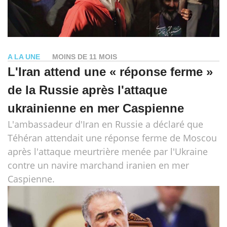
A LA UNE
MOINS DE 11 MOIS
L'Iran attend une « réponse ferme »
de la Russie après l'attaque
ukrainienne en mer Caspienne
L'ambassadeur d'Iran en Russie a déclaré que
Téhéran attendait une réponse ferme de Moscou
après l'attaque meurtrière menée par l'Ukraine
contre un navire marchand iranien en mer
Caspienne.