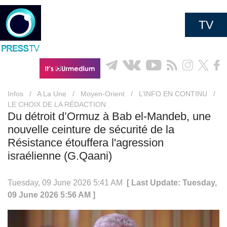
TV
Infos
/
A La Une
/
Moyen-Orient
/
L’INFO EN CONTINU
/
LE CHOIX DE LA RÉDACTION
Du détroit d’Ormuz à Bab el-Mandeb, une
nouvelle ceinture de sécurité de la
Résistance étouffera l'agression
israélienne (G.Qaani)
Tuesday, 09 June 2026 5:41 AM
[ Last Update: Tuesday,
09 June 2026 5:56 AM ]