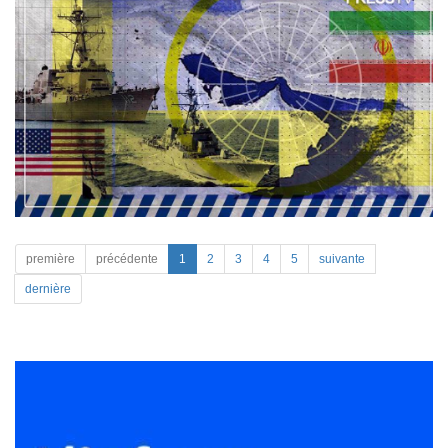
première
précédente
1
2
3
4
5
suivante
dernière