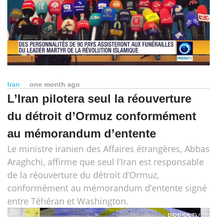
Iran
one month ago
L’Iran pilotera seul la réouverture
du détroit d’Ormuz conformément
au mémorandum d’entente
Le ministre iranien des Affaires étrangères, Abbas
Araghchi, affirme que seul l’Iran est responsable
de la réouverture du détroit d’Ormuz,
conformément au mémorandum d’entente signé
entre Téhéran et Washington.