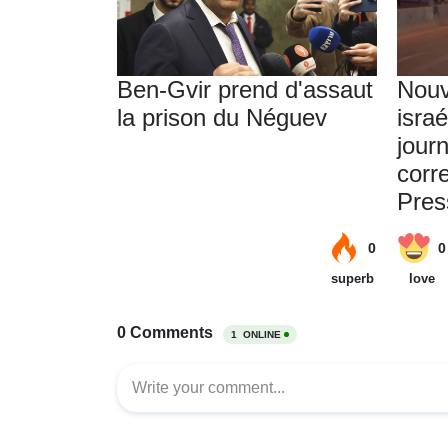
Ben-Gvir prend d'assaut
Nouv
la prison du Néguev
israé
journ
corr
Pre