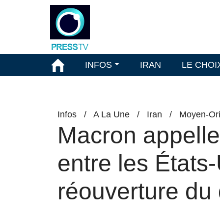
INFOS
IRAN
LE CHOI
Infos
/
A La Une
/
Iran
/
Moyen-Ori
Macron appelle
entre les États-U
réouverture du 