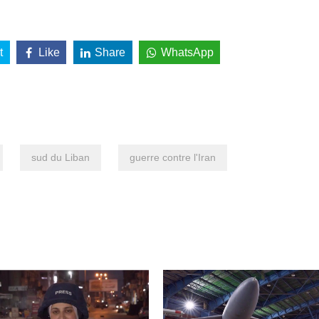
t
Like
Share
WhatsApp
sud du Liban
guerre contre l'Iran