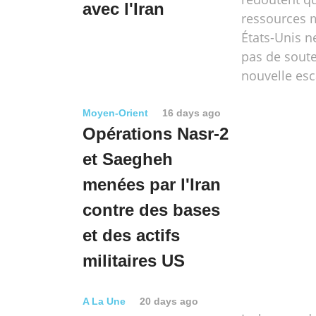
avec l'Iran
ressources m
États-Unis n
pas de sout
nouvelle esc
Moyen-Orient
16 days ago
Opérations Nasr-2
et Saegheh
menées par l'Iran
contre des bases
et des actifs
militaires US
A La Une
20 days ago