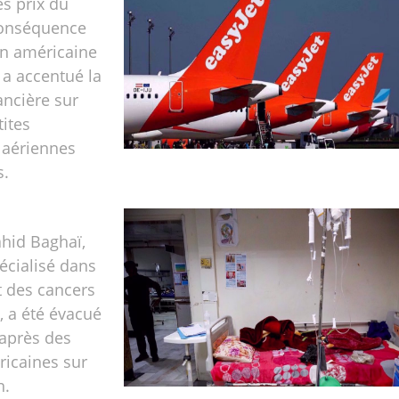
s prix du
conséquence
on américaine
, a accentué la
ancière sur
tites
aériennes
s.
ahid Baghaï,
écialisé dans
t des cancers
, a été évacué
 après des
ricaines sur
n.