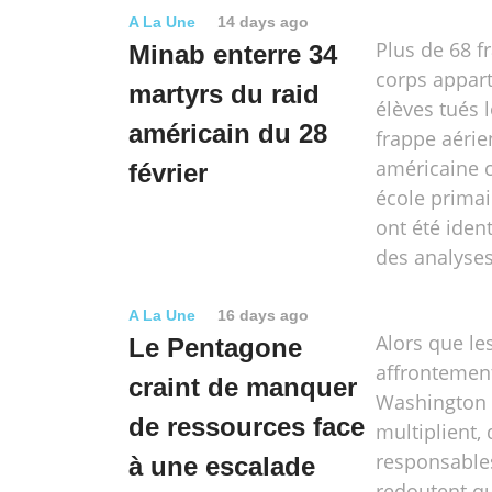
A La Une
14 days ago
Plus de 68 
Minab enterre 34
corps appar
martyrs du raid
élèves tués 
américain du 28
frappe aéri
américaine 
février
école primai
ont été ident
des analyse
A La Une
16 days ago
Alors que le
Le Pentagone
affrontemen
craint de manquer
Washington 
de ressources face
multiplient,
responsable
à une escalade
redoutent qu