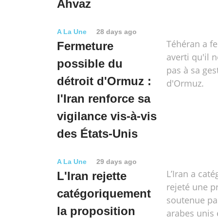
Ahvaz
A La Une
28 days ago
Téhéran a f
Fermeture
averti qu'il 
possible du
pas à sa ges
détroit d'Ormuz :
d'Ormuz.
l'Iran renforce sa
vigilance vis-à-vis
des États-Unis
A La Une
29 days ago
L’Iran a cat
L'Iran rejette
rejeté une p
catégoriquement
soutenue par
la proposition
arabes unis