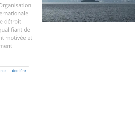
’Organisation
ernationale
e détroit
qualifiant de
nt motivée et
ement
ante
dernière