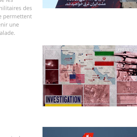
ilitaires des
e permettent
enir une
alade.