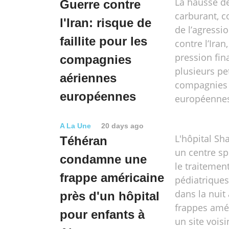
La hausse de
Guerre contre
carburant, 
l'Iran: risque de
de l’agressi
faillite pour les
contre l’Iran
pression fin
compagnies
plusieurs pe
aériennes
compagnies 
européennes
européenne
A La Une
20 days ago
L'hôpital Sh
Téhéran
un centre sp
condamne une
le traitemen
frappe américaine
pédiatriques
dans la nuit
près d'un hôpital
frappes amé
pour enfants à
un site voisi