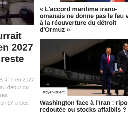
« L'accord maritime irano-
omanais ne donne pas le feu v
à la réouverture du détroit
d'Ormuz »
rrait
 en 2027
 reste
ession en 2027
'au début ou
Moyen-Orient
inet
eil EY citées
Washington face à l’Iran : ripo
redoutée ou stocks affaiblis ?