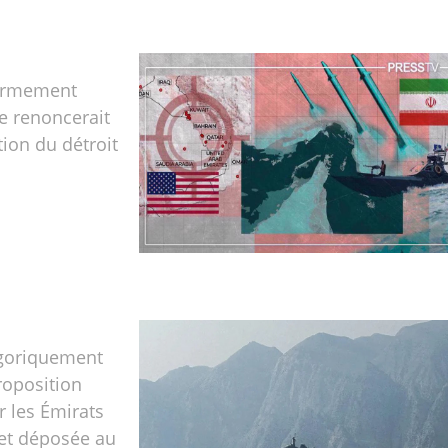
ermement
ne renoncerait
tion du détroit
égoriquement
roposition
 les Émirats
 et déposée au