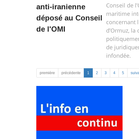
Conseil de l
anti-iranienne
maritime int
déposé au Conseil
concernant l
de l'OMI
d’Ormuz, la 
politiqueme
de juridiqu
infondée.
première
précédente
1
2
3
4
5
suiv