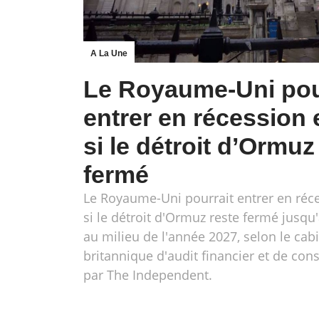
A La Une
Le Royaume-Uni pou
entrer en récession
si le détroit d’Ormuz
fermé
Le Royaume-Uni pourrait entrer en réc
si le détroit d'Ormuz reste fermé jusqu
au milieu de l'année 2027, selon le cab
britannique d'audit financier et de cons
par The Independent.