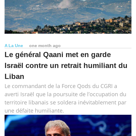
A La Une
one month ago
Le général Qaani met en garde
Israël contre un retrait humiliant du
Liban
Le commandant de la Force Qods du CGRI a
averti Israël que la poursuite de l’occupation du
territoire libanais se soldera inévitablement par
une défaite humiliante.