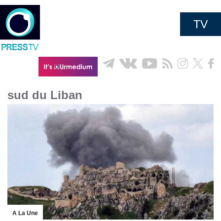
TV
sud du Liban
A La Une