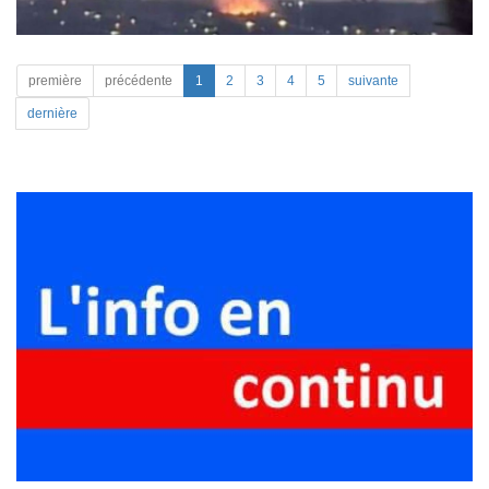
première
précédente
1
2
3
4
5
suivante
dernière