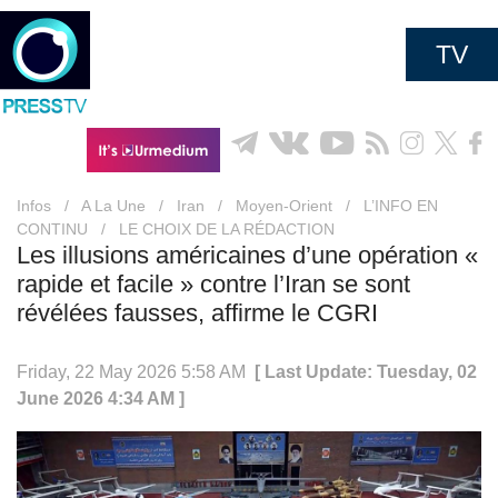
TV
Infos
/
A La Une
/
Iran
/
Moyen-Orient
/
L’INFO EN
CONTINU
/
LE CHOIX DE LA RÉDACTION
Les illusions américaines d’une opération «
rapide et facile » contre l’Iran se sont
révélées fausses, affirme le CGRI
Friday, 22 May 2026 5:58 AM
[ Last Update: Tuesday, 02
June 2026 4:34 AM ]