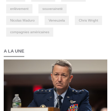
enlèvement
souveraineté
Nicolas Maduro
Veneuzela
Chris Wright
compagnies américaines
A LA UNE