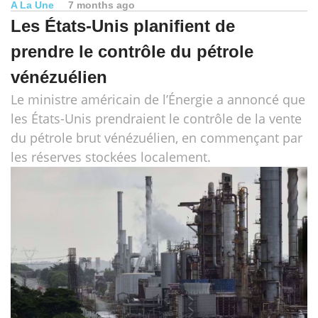
A La Une
7 months ago
Les États-Unis planifient de
prendre le contrôle du pétrole
vénézuélien
Le ministre américain de l’Énergie a annoncé que
les États-Unis prendraient le contrôle de la vente
du pétrole brut vénézuélien, en commençant par
les réserves stockées localement.