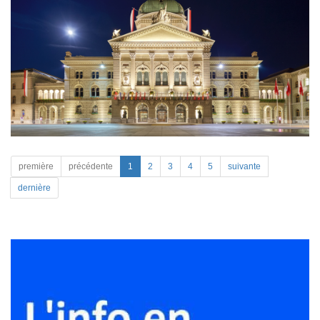
première
précédente
1
2
3
4
5
suivante
dernière