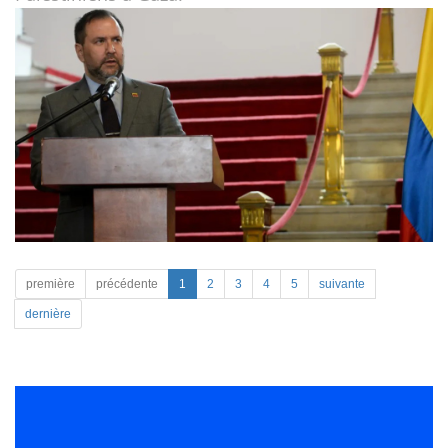
première
précédente
1
2
3
4
5
suivante
dernière