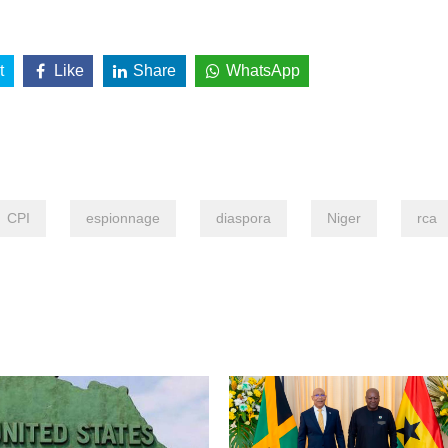
t
Like
Share
WhatsApp
CPI
espionnage
diaspora
Niger
rca