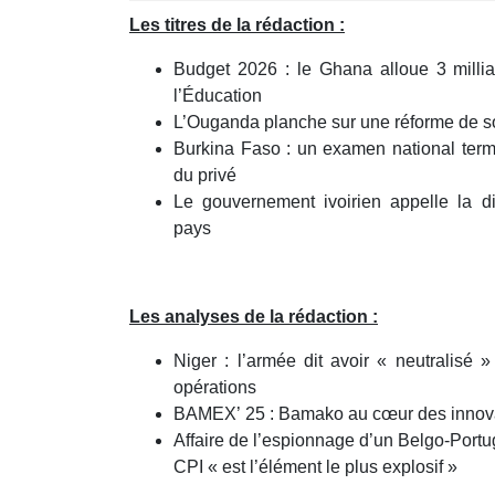
minutes,
Les titres de la rédaction :
44
seconds
Volume
90%
Budget 2026 : le Ghana alloue 3 millia
l’Éducation
L’Ouganda planche sur une réforme de son 
Burkina Faso : un examen national termi
du privé
Le gouvernement ivoirien appelle la d
pays
Les analyses de la rédaction :
Niger : l’armée dit avoir « neutralisé »
opérations
BAMEX’ 25 : Bamako au cœur des innova
Affaire de l’espionnage d’un Belgo-Portu
CPI « est l’élément le plus explosif »