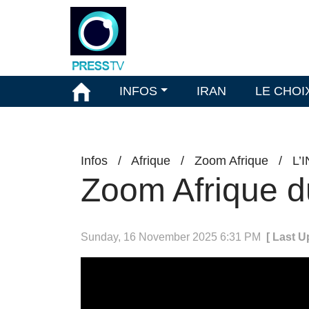
INFOS
IRAN
LE CHOI
Infos
/
Afrique
/
Zoom Afrique
/
L’
Zoom Afrique 
Sunday, 16 November 2025 6:31 PM
[ Last 