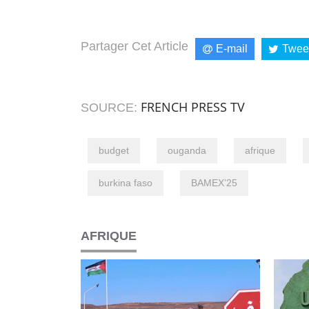
Partager Cet Article
E-mail
Twee
FRENCH PRESS TV
SOURCE:
budget
ouganda
afrique
burkina faso
BAMEX’25
AFRIQUE