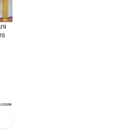
ni
es