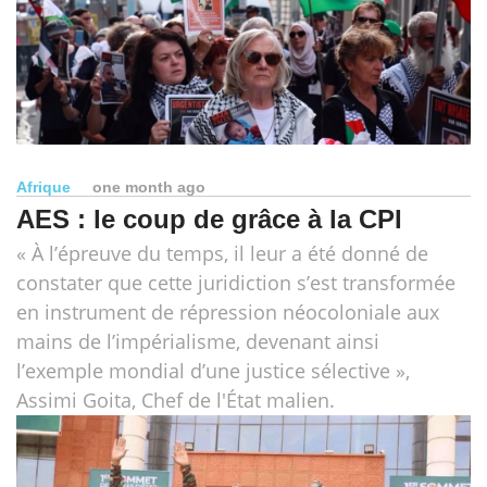
Afrique
one month ago
AES : le coup de grâce à la CPI
« À l’épreuve du temps, il leur a été donné de
constater que cette juridiction s’est transformée
en instrument de répression néocoloniale aux
mains de l’impérialisme, devenant ainsi
l’exemple mondial d’une justice sélective »,
Assimi Goita, Chef de l'État malien.