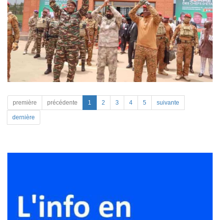
première
précédente
1
2
3
4
5
suivante
dernière