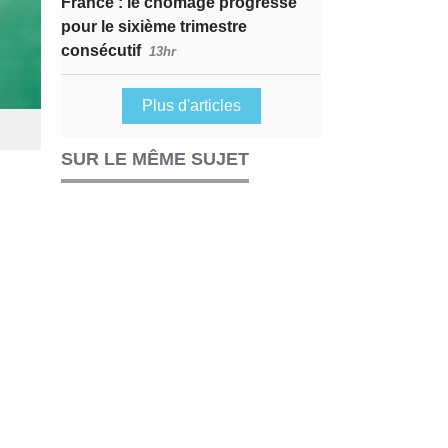
France : le chômage progresse
pour le sixième trimestre
consécutif
13hr
Plus d'articles
SUR LE MÊME SUJET