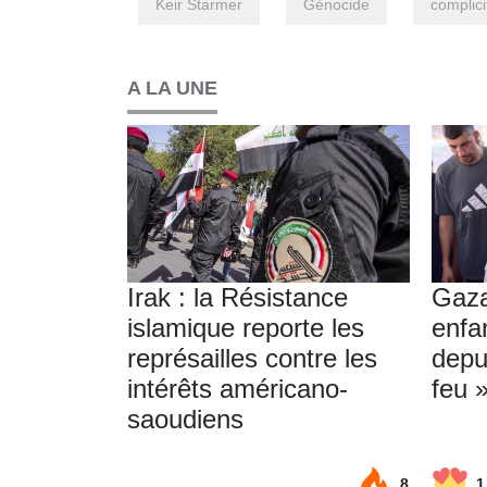
Keir Starmer
Génocide
complici
A LA UNE
Irak : la Résistance
Gaza
islamique reporte les
enfa
représailles contre les
depu
intérêts américano-
feu 
saoudiens