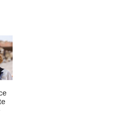
ce
te
e