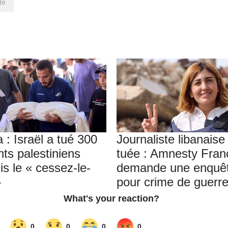
té
 : Israël a tué 300
Journaliste libanaise
nts palestiniens
tuée : Amnesty Fran
is le « cessez-le-
demande une enquê
»
pour crime de guerr