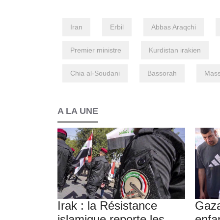
Iran
Erbil
Abbas Araqchi
Premier ministre
Kurdistan irakien
Chia al-Soudani
Bassorah
Mass
A LA UNE
Irak : la Résistance
Gaza
islamique reporte les
enfa