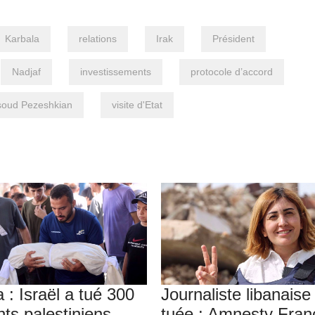
Karbala
relations
Irak
Président
Nadjaf
investissements
protocole d’accord
oud Pezeshkian
visite d'Etat
 : Israël a tué 300
Journaliste libanaise
nts palestiniens
tuée : Amnesty Fran