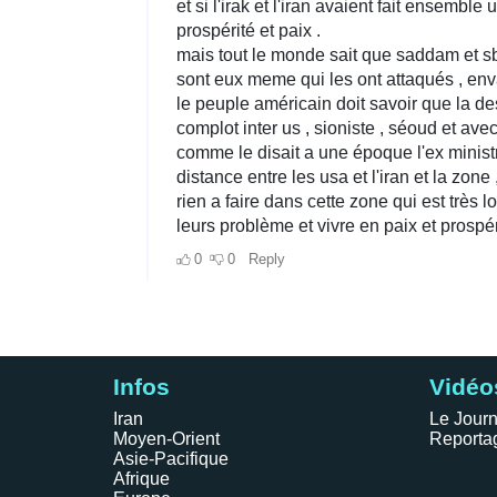
Infos
Vidéo
Iran
Le Journ
Moyen-Orient
Reporta
Asie-Pacifique
Afrique