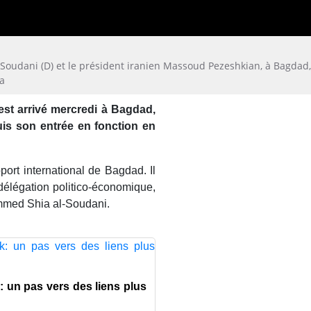
Soudani (D) et le président iranien Massoud Pezeshkian, à Bagdad
a
st arrivé mercredi à Bagdad,
puis son entrée en fonction en
oport international de Bagdad. Il
 délégation politico-économique,
ammed Shia al-Soudani.
: un pas vers des liens plus