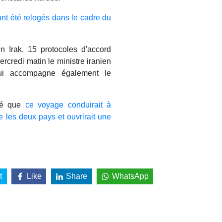
ont été relogés dans le cadre du
n Irak, 15 protocoles d'accord
rcredi matin le ministre iranien
qui accompagne également le
éré que
ce voyage conduirait à
e les deux pays et ouvrirait une
t
Like
Share
WhatsApp