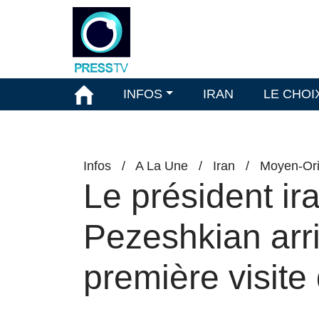
INFOS
IRAN
LE CHOI
Infos
/
A La Une
/
Iran
/
Moyen-Ori
Le président i
Pezeshkian arri
première visite 