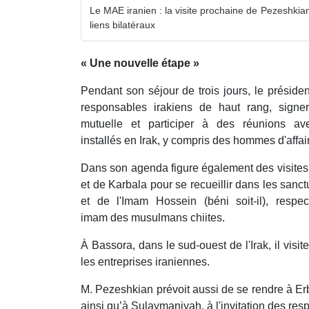
Le MAE iranien : la visite prochaine de Pezeshkian 
liens bilatéraux
« Une nouvelle étape »
Pendant son séjour de trois jours, le présiden
responsables irakiens de haut rang, signe
mutuelle et participer à des réunions ave
installés en Irak, y compris des hommes d'affai
Dans son agenda figure également des visites 
et de Karbala pour se recueillir dans les sanctu
et de l'Imam Hossein (béni soit-il), respe
imam des musulmans chiites.
À Bassora, dans le sud-ouest de l'Irak, il visi
les entreprises iraniennes.
M. Pezeshkian prévoit aussi de se rendre à Erbi
ainsi qu’à Sulaymaniyah, à l'invitation des re