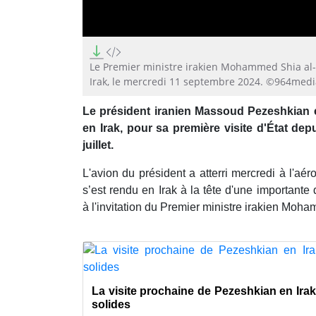
0
seconds
of
Le Premier ministre irakien Mohammed Shia al-
30
Irak, le mercredi 11 septembre 2024. ©964medi
seconds
Volume
90%
Le président iranien Massoud Pezeshkian e
en Irak, pour sa première visite d'État de
juillet.
L'avion du président a atterri mercredi à l'aér
s’est rendu en Irak à la tête d'une importante
à l'invitation du Premier ministre irakien Moh
La visite prochaine de Pezeshkian en Irak
solides