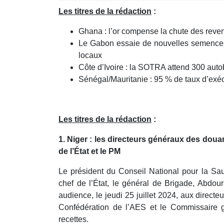
minutes,
Les titres de la rédaction
:
41
seconds
Volume
90%
Ghana : l’or compense la chute des reve
Le Gabon essaie de nouvelles semences
locaux
Côte d’Ivoire : la SOTRA attend 300 auto
Sénégal/Mauritanie : 95 % de taux d’exéc
Les titres de la rédaction
:
1. Niger : les directeurs généraux des doua
de l’État et le PM
Le président du Conseil National pour la Sau
chef de l’État, le général de Brigade, Abdo
audience, le jeudi 25 juillet 2024, aux direc
Confédération de l’AES et le Commissaire gé
recettes.