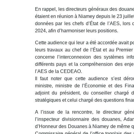
En rappel, les directeurs généraux des douan
étaient en réunion à Niamey depuis le 23 juill
données par les chefs d’État de l’AES, lors 
2024, afin d’harmoniser leurs positions.
Cette audience qui leur a été accordée avait p
leurs travaux au chef de l’État et au Premie
concerne l’interconnexion des systèmes inf
différents pays et la compréhension des enje
l’AES de la CEDEAO.
Il faut noter que cette audience s’est dé
ministre, ministre de l’Économie et des Fin
adjoint du président, du conseiller chargé 
stratégiques et celui chargé des questions fi
A l’issue de la rencontre, le directeur gé
l’inspecteur divisionnaire des douanes, Ad
d’Honneur des Douanes à Niamey de même qu
Commissaire général de l’office togolais des 