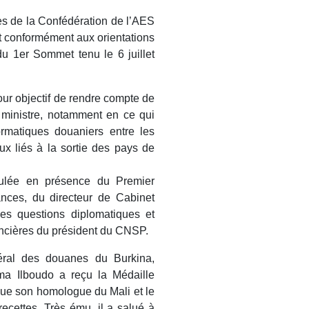
es de la Confédération de l’AES
et conformément aux orientations
du 1er Sommet tenu le 6 juillet
our objectif de rendre compte de
r ministre, notamment en ce qui
ormatiques douaniers entre les
ux liés à la sortie des pays de
roulée en présence du Premier
ances, du directeur de Cabinet
des questions diplomatiques et
nancières du président du CNSP.
néral des douanes du Burkina,
ama Ilboudo a reçu la Médaille
e son homologue du Mali et le
recettes. Très ému, il a salué à