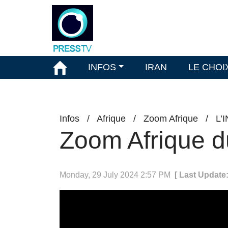
INFOS
IRAN
LE CHOI
Infos
/
Afrique
/
Zoom Afrique
/
L’
Zoom Afrique du
Monday, 29 July 2024 2:57 PM
[ Last Update