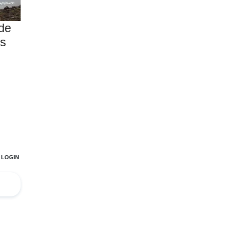
 de
ès