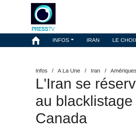
INFOS
IRAN
LE CHOI
Infos
/
A La Une
/
Iran
/
Amérique
L'Iran se réser
au blacklistage
Canada