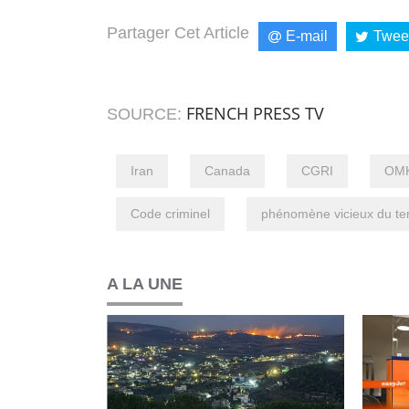
Partager Cet Article
E-mail
Twee
FRENCH PRESS TV
SOURCE:
Iran
Canada
CGRI
OM
Code criminel
phénomène vicieux du te
A LA UNE