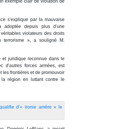
 un exemple clair de violation de
ice s'explique par la mauvaise
a adoptée depuis plus d'une
véritables violateurs des droits
 terrorisme », a souligné M.
le et juridique reconnue dans le
ec d'autres forces armées, est
 les frontières et de promouvoir
la région en luttant contre le
ualifie d’« ironie amère » le
ue, Dominic LeBlanc, a inscrit