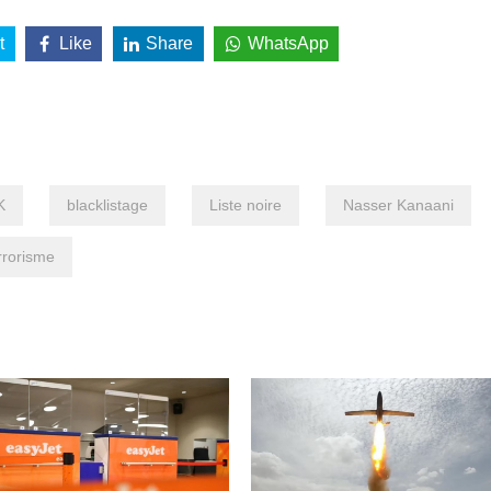
t
Like
Share
WhatsApp
K
blacklistage
Liste noire
Nasser Kanaani
rrorisme