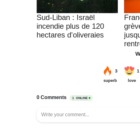
Sud-Liban : Israël
Fran
incendie plus de 120
grèv
hectares d'oliveraies
jusq
rentr