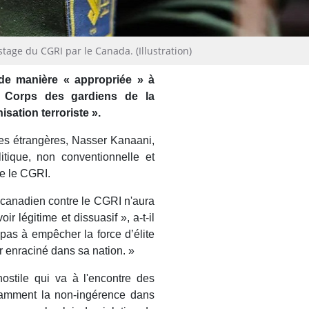
stage du CGRI par le Canada. (Illustration)
 de manière « appropriée » à
e Corps des gardiens de la
ation terroriste ».
ires étrangères, Nasser Kanaani,
itique, non conventionnelle et
e le CGRI.
canadien contre le CGRI n'aura
r légitime et dissuasif », a-t-il
pas à empêcher la force d’élite
ir enraciné dans sa nation. »
stile qui va à l'encontre des
otamment la non-ingérence dans