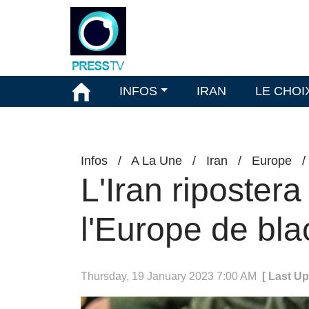
INFOS
IRAN
LE CHOI
Infos
/
A La Une
/
Iran
/
Europe
L'Iran ripostera
l'Europe de bla
Thursday, 19 January 2023 7:00 AM
[ Last U