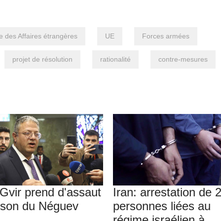
e des Affaires étrangères
UE
Forces armées
projet de résolution
rationalité
contre-mesures
Gvir prend d'assaut
Iran: arrestation de 
rison du Néguev
personnes liées au
régime israélien à