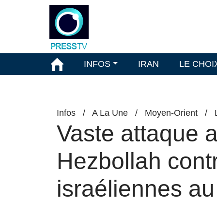
INFOS
IRAN
LE CHOI
Infos
/
A La Une
/
Moyen-Orient
/
Vaste attaque 
Hezbollah contr
israéliennes a