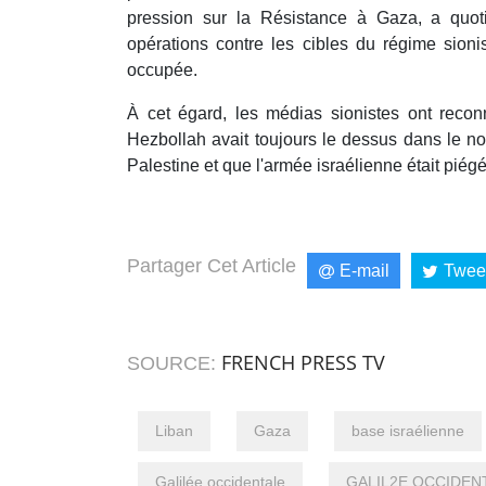
pression sur la Résistance à Gaza, a quo
opérations contre les cibles du régime sionis
occupée.
À cet égard, les médias sionistes ont recon
Hezbollah avait toujours le dessus dans le no
Palestine et que l'armée israélienne était piég
Partager Cet Article
E-mail
Twee
FRENCH PRESS TV
SOURCE:
Liban
Gaza
base israélienne
Galilée occidentale
GALIL2E OCCIDENTA