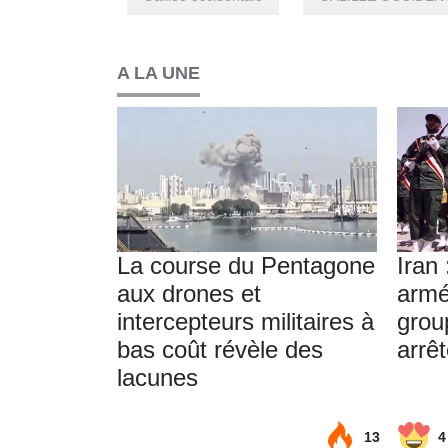
A LA UNE
La course du Pentagone
Iran 
aux drones et
armé
intercepteurs militaires à
grou
bas coût révèle des
arrê
lacunes