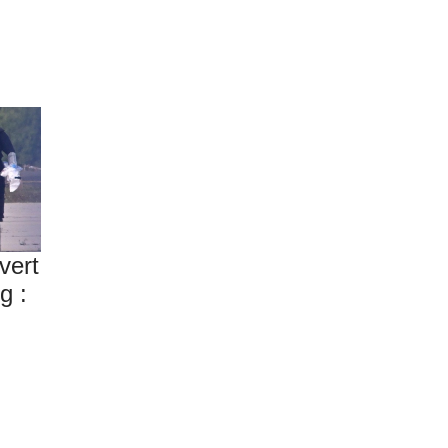
vert
g :