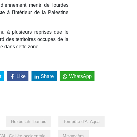
tidiennement mené de lourdes
te à l'intérieur de la Palestine
nu à plusieurs reprises que le
rd des territoires occupés de la
ée dans cette zone.
t
Like
Share
WhatsApp
Hezbollah libanais
Tempête d'Al-Aqsa
LLGalilée occidentale
Misgav Am