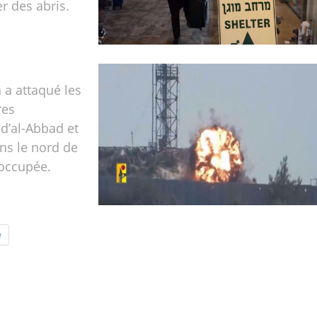
er des abris.
 a attaqué les
res
 d’al-Abbad et
ns le nord de
 occupée.
e