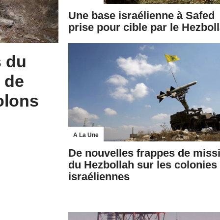
Une base israélienne à Safed
prise pour cible par le Hezbol
s du
é de
olons
A La Une
De nouvelles frappes de missi
du Hezbollah sur les colonies
israéliennes