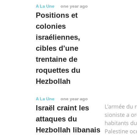
A La Une
one year ago
Positions et
colonies
israéliennes,
cibles d'une
trentaine de
roquettes du
Hezbollah
A La Une
one year ago
L’armée du 
Israël craint les
sioniste a o
attaques du
habitants du
Hezbollah libanais
Palestine o