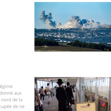
régime
rdonné aux
 nord de la
ccupée de ne