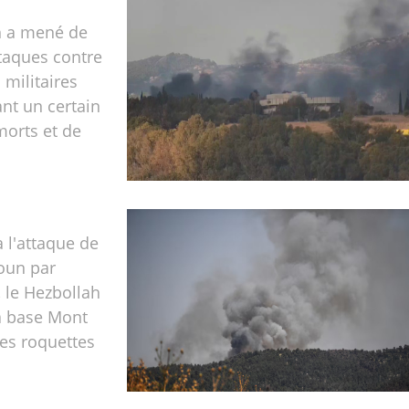
h a mené de
taques contre
 militaires
sant un certain
orts et de
 l'attaque de
roun par
, le Hezbollah
 base Mont
es roquettes