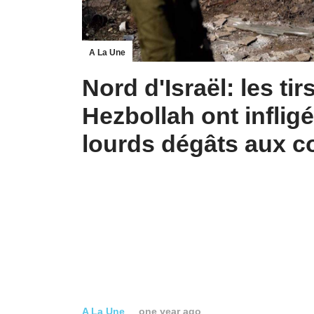
A La Une
Nord d'Israël: les tir
Hezbollah ont inflig
lourds dégâts aux c
A La Une
one year ago