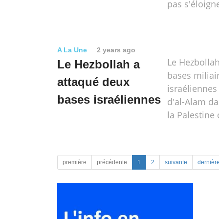
pas s'éloign
A La Une
2 years ago
Le Hezbollah
Le Hezbollah a
bases miliai
attaqué deux
israéliennes
bases israéliennes
d'al-Alam da
la Palestine
première
précédente
1
2
suivante
dernièr