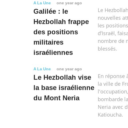
A La Une
one year ago
Le Hezbolla
Galilée : le
nouvelles at
Hezbollah frappe
les positions
des positions
d’Israël, fai
nombre de m
militaires
blessés.
israéliennes
A La Une
one year ago
En réponse à
Le Hezbollah vise
la ville de F
la base israélienne
l'occupation
du Mont Neria
bombarde la
Neria avec d
Katioucha.