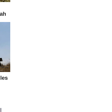
lah
les