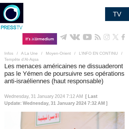
TV
Infos
/
A La Une
/
Moyen-Orient
/
L’INFO EN CONTINU
/
Tempête d’Al-Aqsa
Les menaces américaines ne dissuaderont
pas le Yémen de poursuivre ses opérations
anti-israéliennes (haut responsable)
Wednesday, 31 January 2024 7:12 AM
[ Last
Update: Wednesday, 31 January 2024 7:32 AM ]