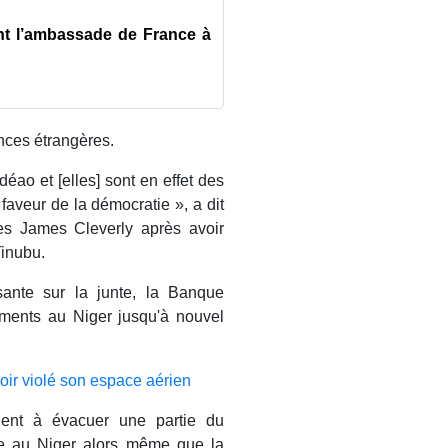
ant l’ambassade de France à
nces étrangères.
ao et [elles] sont en effet des
faveur de la démocratie », a dit
res James Cleverly après avoir
Tinubu.
sante sur la junte, la Banque
ments au Niger jusqu'à nouvel
oir violé son espace aérien
aient à évacuer une partie du
de au Niger alors même que la