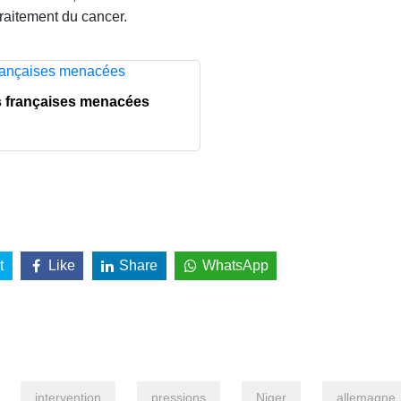
 traitement du cancer.
es françaises menacées
t
Like
Share
WhatsApp
intervention
pressions
Niger
allemagne