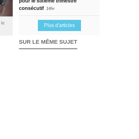
pour le sixième trimestre
consécutif
14hr
 le
Plus d'articles
SUR LE MÊME SUJET