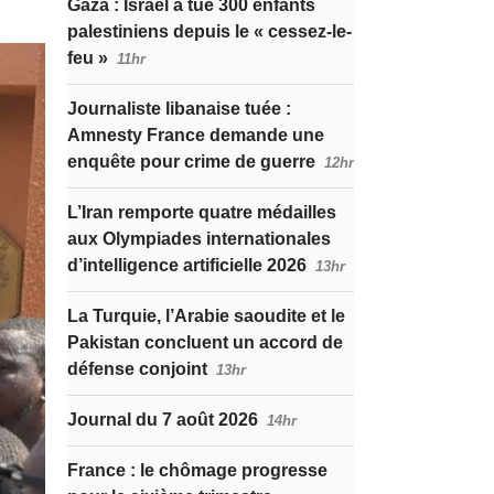
Gaza : Israël a tué 300 enfants
palestiniens depuis le « cessez-le-
feu »
11hr
Journaliste libanaise tuée :
Amnesty France demande une
enquête pour crime de guerre
12hr
L’Iran remporte quatre médailles
aux Olympiades internationales
d’intelligence artificielle 2026
13hr
La Turquie, l’Arabie saoudite et le
Pakistan concluent un accord de
défense conjoint
13hr
Journal du 7 août 2026
14hr
France : le chômage progresse