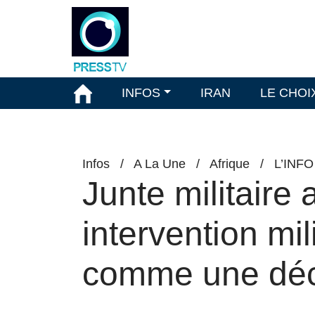
INFOS
IRAN
LE CHOI
Infos
/
A La Une
/
Afrique
/
L’INF
Junte militaire 
intervention mi
comme une décl