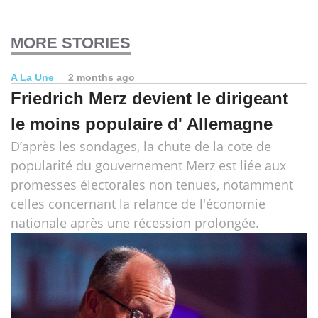
MORE STORIES
A La Une
2 months ago
Friedrich Merz devient le dirigeant
le moins populaire d' Allemagne
D’après les sondages, la chute de la cote de
popularité du gouvernement Merz est liée aux
promesses électorales non tenues, notamment
celles concernant la relance de l'économie
nationale après une récession prolongée.