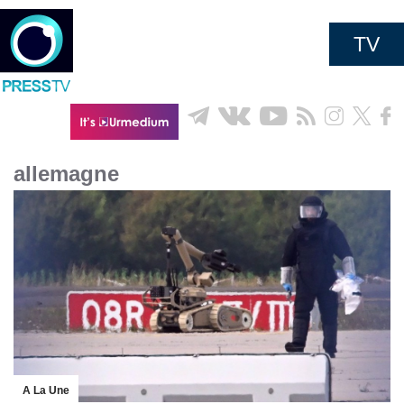
TV
allemagne
A La Une