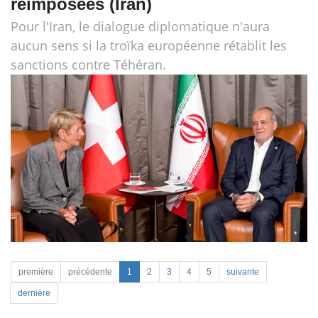
réimposées (Iran)
Pour l'Iran, le dialogue diplomatique n'aura
aucun sens si la troïka européenne rétablit les
sanctions contre Téhéran.
première
précédente
1
2
3
4
5
suivante
dernière