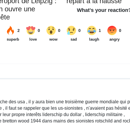
éroport de Leipzig :
repart à la hausse
in ouvre une
ête