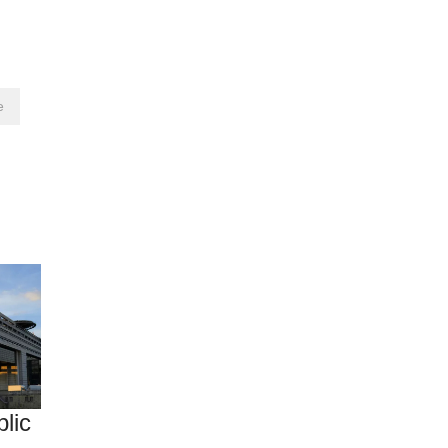
e
blic