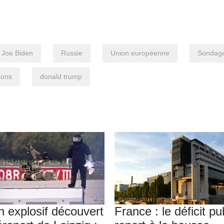
Joe Biden
Russie
Union européenne
Sondag
ions
donald trump
n explosif découvert
France : le déficit pu