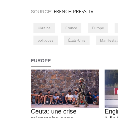
FRENCH PRESS TV
SOURCE:
Ukraine
France
Europe
politiques
États-Unis
Manifestat
EUROPE
Ceuta: une crise
Engi