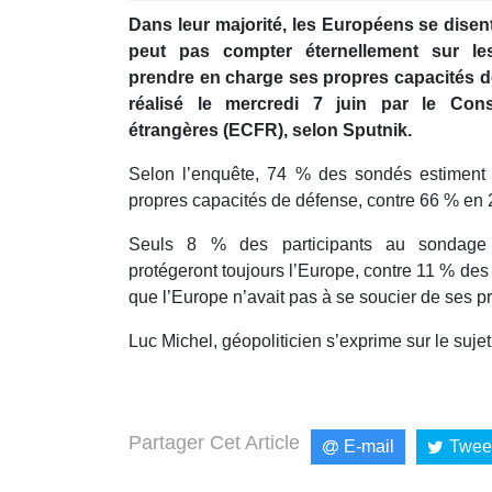
minutes,
Dans leur majorité, les Européens se dise
48
seconds
Volume
peut pas compter éternellement sur les
90%
prendre en charge ses propres capacités d
réalisé le mercredi 7 juin par le Cons
étrangères (ECFR), selon Sputnik.
Selon l’enquête, 74 % des sondés estiment
propres capacités de défense, contre 66 % en 
Seuls 8 % des participants au sondage 
protégeront toujours l’Europe, contre 11 % de
que l’Europe n’avait pas à se soucier de ses p
Luc Michel, géopoliticien s’exprime sur le sujet
Partager Cet Article
E-mail
Twee