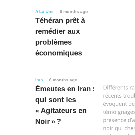
A La Une
6 months ago
Téhéran prêt à
remédier aux
problèmes
économiques
Iran
6 months ago
Différents r
Émeutes en Iran :
récents trou
qui sont les
évoquent de
« Agitateurs en
témoignages
présence d’a
Noir » ?
noir qui che