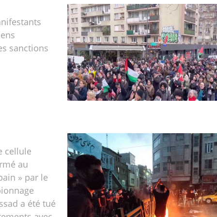
anifestants
iens
es sanctions
 cellule
formé au
ain » par le
pionnage
ssad a été tué
ntements avec