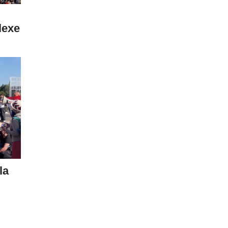
lexe
la