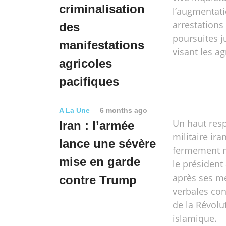
criminalisation
l’augmentat
arrestations
des
poursuites j
manifestations
visant les ag
agricoles
pacifiques
A La Une
6 months ago
Un haut res
Iran : l’armée
militaire ira
lance une sévère
fermement m
mise en garde
le président
après ses m
contre Trump
verbales con
de la Révolu
islamique.