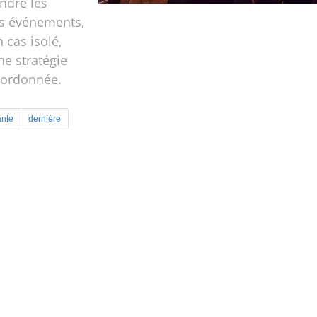
endre les
s événements,
n cas isolé,
ne stratégie
oordonnée.
ante
dernière