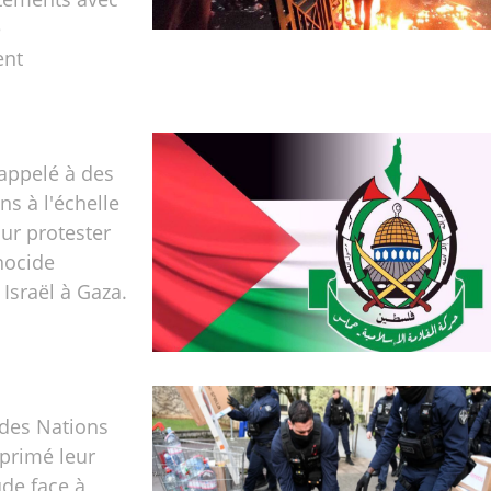
e
ent
appelé à des
ns à l'échelle
ur protester
nocide
 Israël à Gaza.
 des Nations
primé leur
ude face à