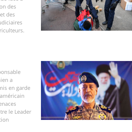
ion des
 et des
udiciaires
riculteurs.
ponsable
nien a
is en garde
 américain
enaces
tre le Leader
tion