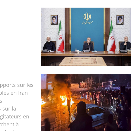
apports sur les
bles en Iran
s
 sur la
gitateurs en
rchent à