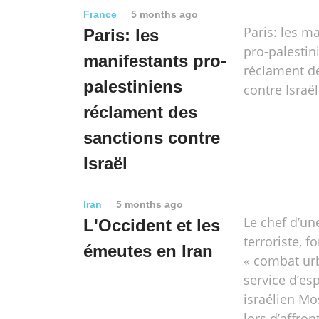
France
5 months ago
Paris: les m
Paris: les
pro-palestin
manifestants pro-
réclament d
palestiniens
contre Israël
réclament des
sanctions contre
Israël
Iran
5 months ago
Le chef d’une
L'Occident et les
terroriste, 
émeutes en Iran
« combat urb
service d’es
israélien Mo
lors d’affro