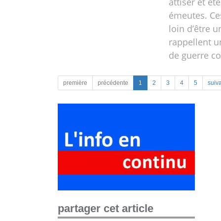
attiser et ét
émeutes. Ce
loin d’être u
rappellent u
de guerre c
première
précédente
1
2
3
4
5
suiv
partager cet article