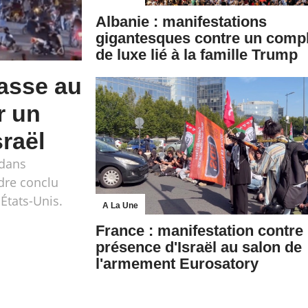
Albanie : manifestations
gigantesques contre un comp
de luxe lié à la famille Trump
asse au
r un
raël
 dans
adre conclu
 États-Unis.
A La Une
France : manifestation contre 
présence d'Israël au salon de
l'armement Eurosatory