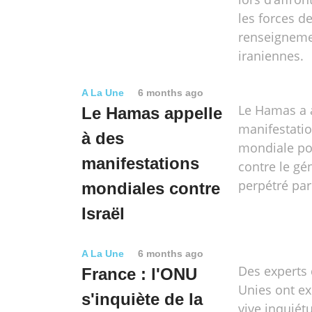
les forces d
renseignem
iraniennes.
A La Une
6 months ago
Le Hamas a 
Le Hamas appelle
manifestatio
à des
mondiale po
manifestations
contre le gé
perpétré par
mondiales contre
Israël
A La Une
6 months ago
Des experts
France : l'ONU
Unies ont ex
s'inquiète de la
vive inquiét