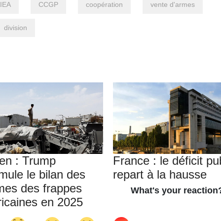
IEA
CCGP
coopération
vente d'armes
division
n : Trump
France : le déficit pu
mule le bilan des
repart à la hausse
imes des frappes
icaines en 2025