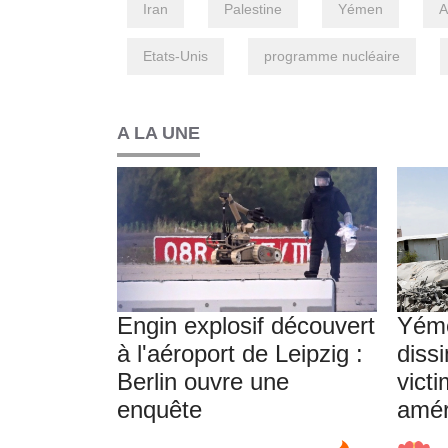
Iran
Palestine
Yémen
A
Etats-Unis
programme nucléaire
A LA UNE
Engin explosif découvert
Yéme
à l'aéroport de Leipzig :
dissi
Berlin ouvre une
vict
enquête
amér