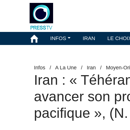
INFOS
IRAN
LE CHOI
Infos
/
A La Une
/
Iran
/
Moyen-Ori
Iran : « Téhéra
avancer son p
pacifique », (N