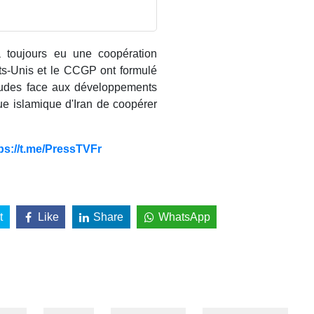
a toujours eu une coopération
ats-Unis et le CCGP ont formulé
tudes face aux développements
ue islamique d'Iran de coopérer
ps://t.me/PressTVFr
t
Like
Share
WhatsApp