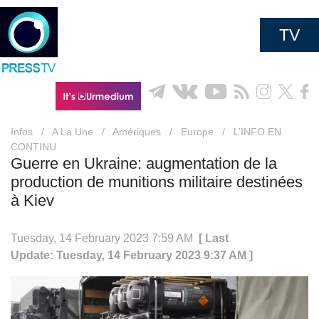
TV
Infos
/
A La Une
/
Amériques
/
Europe
/
L’INFO EN
CONTINU
Guerre en Ukraine: augmentation de la
production de munitions militaire destinées
à Kiev
Tuesday, 14 February 2023 7:59 AM
[ Last
Update: Tuesday, 14 February 2023 9:37 AM ]