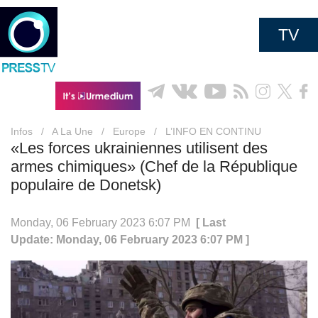
TV
Infos
/
A La Une
/
Europe
/
L’INFO EN CONTINU
«Les forces ukrainiennes utilisent des
armes chimiques» (Chef de la République
populaire de Donetsk)
Monday, 06 February 2023 6:07 PM
[ Last
Update: Monday, 06 February 2023 6:07 PM ]