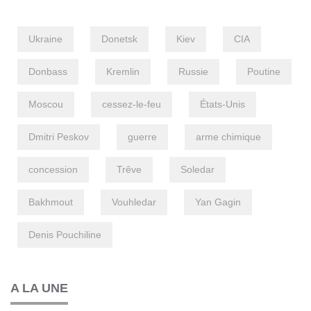
Ukraine
Donetsk
Kiev
CIA
Donbass
Kremlin
Russie
Poutine
Moscou
cessez-le-feu
États-Unis
Dmitri Peskov
guerre
arme chimique
concession
Trêve
Soledar
Bakhmout
Vouhledar
Yan Gagin
Denis Pouchiline
A LA UNE