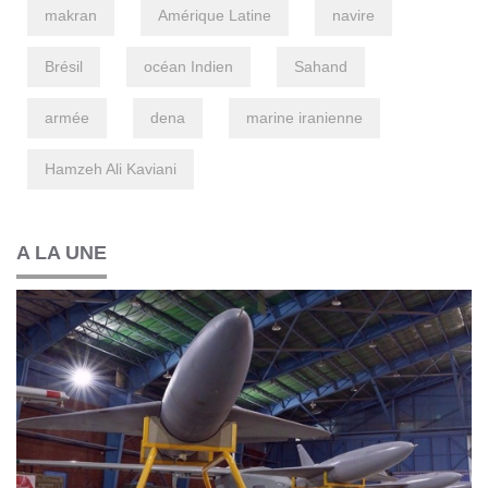
makran
Amérique Latine
navire
Brésil
océan Indien
Sahand
armée
dena
marine iranienne
Hamzeh Ali Kaviani
A LA UNE