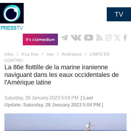
TV
Infos
/
A La Une
/
Iran
/
Amériques
/
L’INFO EN
CONTINU
La 86e flottille de la marine iranienne
naviguant dans les eaux occidentales de
l'Amérique latine
Saturday, 28 January 2023 5:04 PM
[ Last
Update: Saturday, 28 January 2023 5:04 PM ]