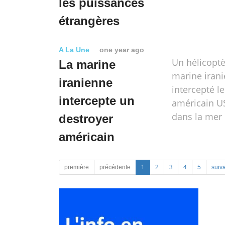
les puissances
étrangères
A La Une
one year ago
Un hélicoptè
La marine
marine iran
iranienne
intercepté l
intercepte un
américain US
dans la mer
destroyer
américain
première
précédente
1
2
3
4
5
suiv