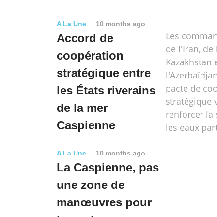
A La Une
10 months ago
Les comman
Accord de
de l'Iran, de
coopération
Kazakhstan 
stratégique entre
l'Azerbaïdja
pacte de co
les États riverains
stratégique 
de la mer
renforcer la
Caspienne
les eaux par
A La Une
10 months ago
La Caspienne, pas
une zone de
manœuvres pour