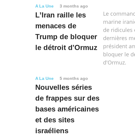
A La Une
3 months ago
Le commanda
L’Iran raille les
marine irani
menaces de
de ridicules 
Trump de bloquer
dernières m
président a
le détroit d'Ormuz
bloquer le d
d'Ormuz.
A La Une
5 months ago
Nouvelles séries
de frappes sur des
bases américaines
et des sites
israéliens