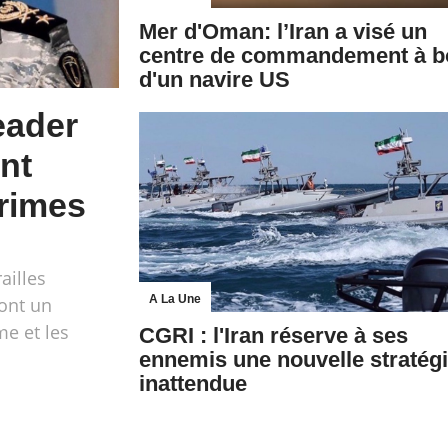
Mer d'Oman: l’Iran a visé un
centre de commandement à b
d'un navire US
eader
nt
crimes
ailles
A La Une
ont un
e et les
CGRI : l'Iran réserve à ses
ennemis une nouvelle stratég
inattendue