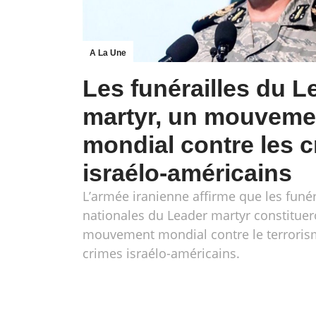
A La Une
Les funérailles du L
martyr, un mouveme
mondial contre les 
israélo-américains
L’armée iranienne affirme que les funér
nationales du Leader martyr constituer
mouvement mondial contre le terrorism
crimes israélo-américains.