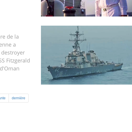
re de la
ienne a
e destroyer
S Fitzgerald
 d'Oman
ante
dernière