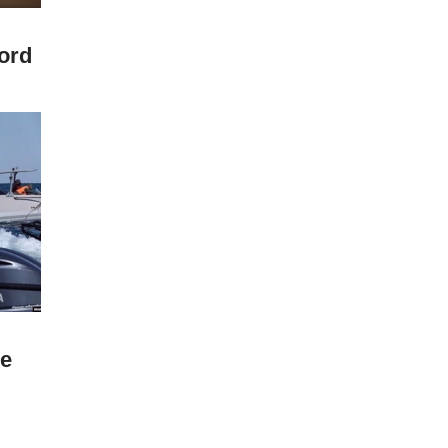
ord
ie