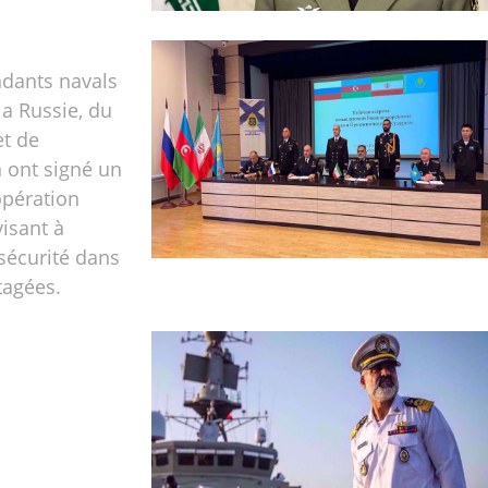
dants navals
 la Russie, du
et de
n ont signé un
opération
visant à
 sécurité dans
tagées.