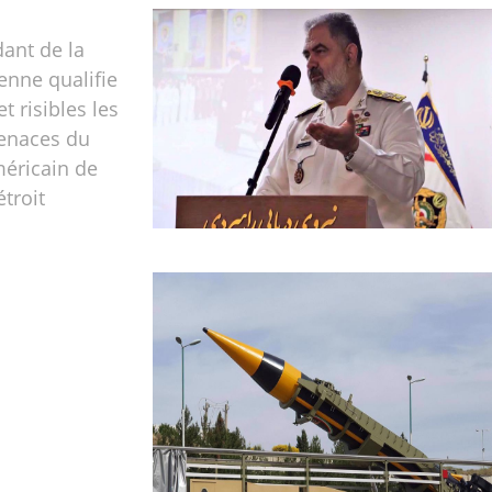
nt de la
enne qualifie
et risibles les
enaces du
méricain de
étroit