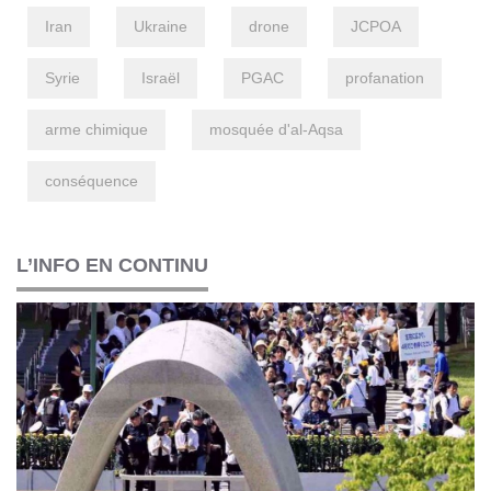
Iran
Ukraine
drone
JCPOA
Syrie
Israël
PGAC
profanation
arme chimique
mosquée d'al-Aqsa
conséquence
L’INFO EN CONTINU