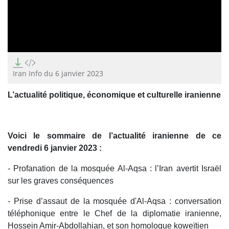
0
seconds
of
Iran Info du 6 janvier 2023
0
seconds
L’actualité politique, économique et culturelle iranienne
Voici le sommaire de l’actualité iranienne de ce
vendredi 6 janvier 2023 :
- Profanation de la mosquée Al-Aqsa : l’Iran avertit Israël
sur les graves conséquences
- Prise d’assaut de la mosquée d'Al-Aqsa : conversation
téléphonique entre le Chef de la diplomatie iranienne,
Hossein Amir-Abdollahian, et son homologue koweïtien