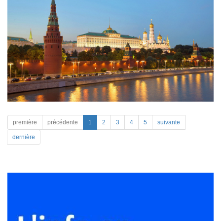
première
précédente
1
2
3
4
5
suivante
dernière