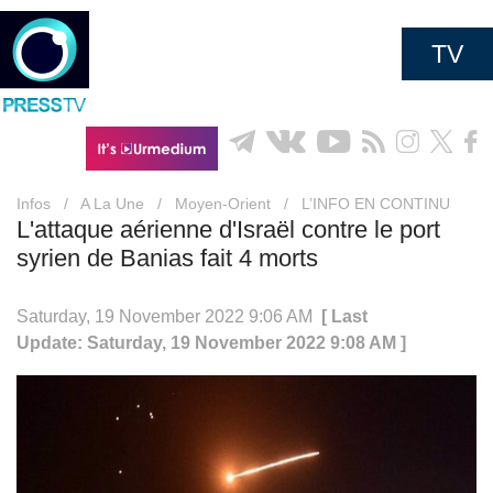
TV
Infos
/
A La Une
/
Moyen-Orient
/
L’INFO EN CONTINU
L'attaque aérienne d'Israël contre le port
syrien de Banias fait 4 morts
Saturday, 19 November 2022 9:06 AM
[ Last
Update: Saturday, 19 November 2022 9:08 AM ]