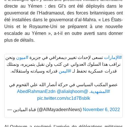
directe au Yémen : des GI’s ont été déployés dans le
gouvernorat de l'Hadramaout, des forces britanniques ont
été installées dans le gouvernorat d'al-Mahra. « Les États-
Unis et le Royaume-Uni se préparent à une nouvelle
escalade au Yémen », a-t-il en outre averti sans donner
plus de détails.
#الإمارات
تسعى لإحداث تغيير ديمغرافي في جزيرة
#ميون
ونحن
نراقب هذا السلوك العدواني عن كثب ولن نقبل بتمريره، ونمتلك
قدرات عسكرية تحفظ لـ
#اليمن
قدراته وسيادته واستقلاله.
عضو المكتب السياسي في حركة أنصار الله علي القحوم في
@alialqhoom
@AbedRahmanEzdn
.
#المشهدية
pic.twitter.com/sc1d7Bsblk
— قناة الميادين (@AlMayadeenNews)
November 6, 2022
Al-Qahoum a souligné l'arrivée de délégations militaires