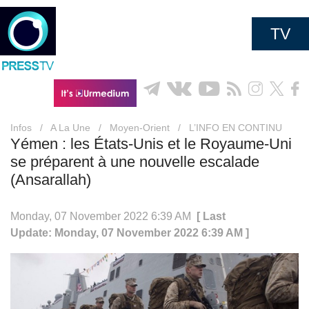
TV
Infos
/
A La Une
/
Moyen-Orient
/
L’INFO EN CONTINU
Yémen : les États-Unis et le Royaume-Uni
se préparent à une nouvelle escalade
(Ansarallah)
Monday, 07 November 2022 6:39 AM
[ Last
Update: Monday, 07 November 2022 6:39 AM ]