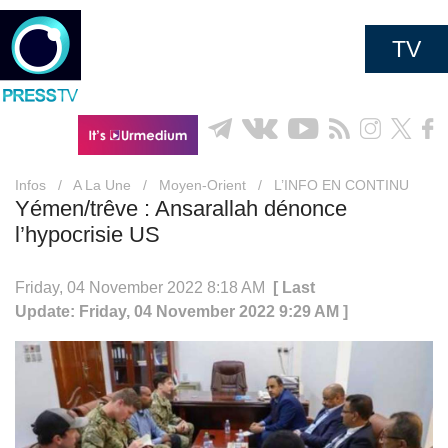
TV
Infos
/
A La Une
/
Moyen-Orient
/
L’INFO EN CONTINU
Yémen/trêve : Ansarallah dénonce
l’hypocrisie US
Friday, 04 November 2022 8:18 AM
[ Last
Update: Friday, 04 November 2022 9:29 AM ]